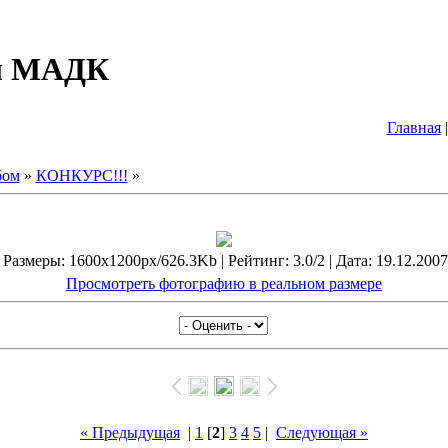
ал МАДК
Главная
бом
»
КОНКУРС!!!
»
 Размеры: 1600x1200px/626.3Kb | Рейтинг: 3.0/2 | Дата: 19.12.2007
Просмотреть фотографию в реальном размере
« Предыдущая
|
1
[
2
]
3
4
5
|
Следующая »