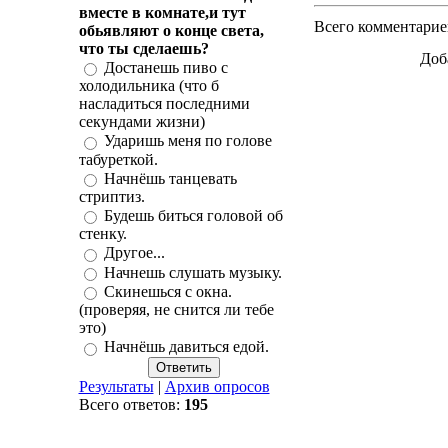
вместе в комнате,и тут
Всего комментарие
обьявляют о конце света,
что ты сделаешь?
Доб
Достанешь пиво с
холодильника (что б
насладиться последними
секундами жизни)
Ударишь меня по голове
табуреткой.
Начнёшь танцевать
стриптиз.
Будешь биться головой об
стенку.
Другое...
Начнешь слушать музыку.
Скинешься с окна.
(проверяя, не снится ли тебе
это)
Начнёшь давиться едой.
Результаты
|
Архив опросов
Всего ответов:
195