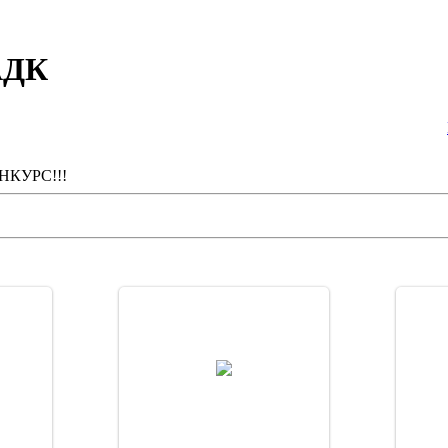
АДК
НКУРС!!!
19.12.2007
X
DarkShadow_LeX