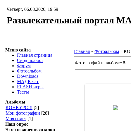
Четверг, 06.08.2026, 19:59
Развлекательный портал М
Меню сайта
Главная
»
Фотоальбом
» КО
Главная страница
Свод правил
Фотографий в альбоме:
5
Форум
Фотоальбом
Downloads
МАДК чат
FLASH игры
Тесты
Альбомы
19.12.2007
КОНКУРС!!!
[5]
DarkShadow_Le
Мои фотографии
[28]
Моя семья
[1]
Наш опрос
Что ты хочешь со мной