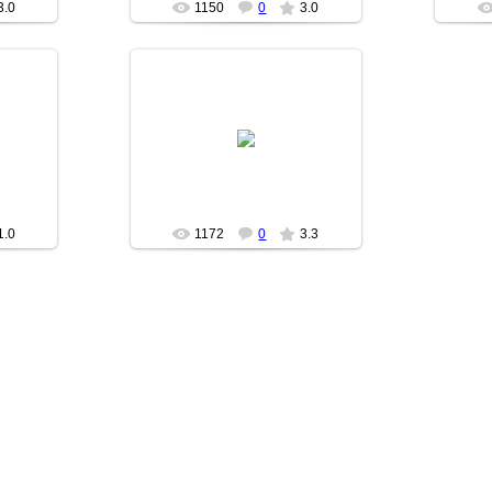
3.0
1150
0
3.0
19.12.2007
X
DarkShadow_LeX
1.0
1172
0
3.3