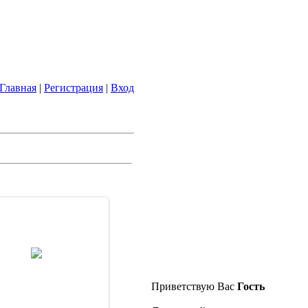
Главная
|
Регистрация
|
Вход
19.12.2007
DarkShadow_LeX
Приветствую Вас
Гость