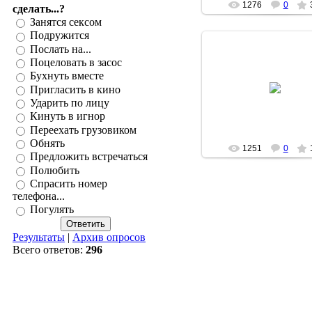
1276
0
сделать...?
Занятся сексом
Подружится
Послать на...
Поцеловать в засос
Бухнуть вместе
19.12.2007
Пригласить в кино
DarkShadow_Le
Ударить по лицу
Кинуть в игнор
Переехать грузовиком
Обнять
1251
0
Предложить встречаться
Полюбить
Спрасить номер
телефона...
Погулять
Результаты
|
Архив опросов
Всего ответов:
296