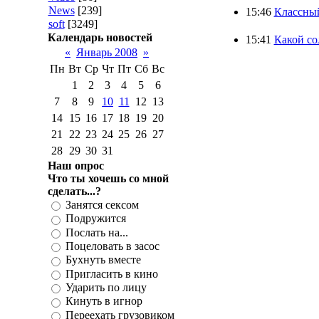
News
[239]
15:46
Классный
soft
[3249]
Календарь новостей
15:41
Какой со
«
Январь 2008
»
Пн
Вт
Ср
Чт
Пт
Сб
Вс
1
2
3
4
5
6
7
8
9
10
11
12
13
14
15
16
17
18
19
20
21
22
23
24
25
26
27
28
29
30
31
Наш опрос
Что ты хочешь со мной
сделать...?
Занятся сексом
Подружится
Послать на...
Поцеловать в засос
Бухнуть вместе
Пригласить в кино
Ударить по лицу
Кинуть в игнор
Переехать грузовиком