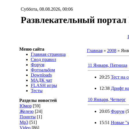
Суббота, 08.08.2026, 00:06
Развлекательный порта
Меню сайта
Главная
»
2008
»
Янв
Главная страница
Свод правил
Форум
11 Января, Пятница
Фотоальбом
Downloads
20:25
Тест на 
МАДК чат
FLASH игры
12:38
Дрифт на
Тесты
10 Января, Четверг
Разделы новостей
Юмор
[59]
Железо
[24]
20:05
Форум
(5
Поинты
[1]
Мр3
[51]
15:51
Новые "м
Video
[86]