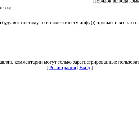
Порядок вывода комм
07 22:02)
я буду вот поетому то и поместил ету инфу))) прошайте все кто н
авлять комментарии могут только зарегистрированные пользоват
[
Регистрация
|
Вход
]