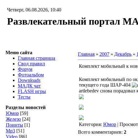
Четверг, 06.08.2026, 10:40
Развлекательный портал М
Меню сайта
Главная
»
2007
»
Декабрь
»
Главная страница
Свод правил
Комплект мобильный к ново
Форум
Фотоальбом
Комплект мобильный по ок
Downloads
текущего года ШАР-404
МАДК чат
artlebedev снова порадова
FLASH игры
Тесты
Разделы новостей
Юмор
[59]
Железо
[24]
Категория:
Юмор
| Просмот
Поинты
[1]
Мр3
[51]
Всего комментариев:
2
Video
[86]