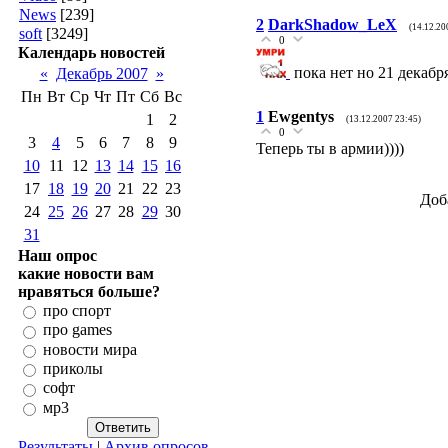
News
[239]
2
DarkShadow_LeX
(14.12.20
soft
[3249]
0
Календарь новостей
пока нет но 21 декабр
«
Декабрь 2007
»
Пн
Вт
Ср
Чт
Пт
Сб
Вс
1
Ewgentys
1
2
(13.12.2007 23:45)
0
3
4
5
6
7
8
9
Теперь ты в армии))))
10
11
12
13
14
15
16
17
18
19
20
21
22
23
Доб
24
25
26
27
28
29
30
31
Наш опрос
какие новости вам
нравяться больше?
про спорт
про games
новости мира
приколы
софт
мр3
Результаты
|
Архив опросов