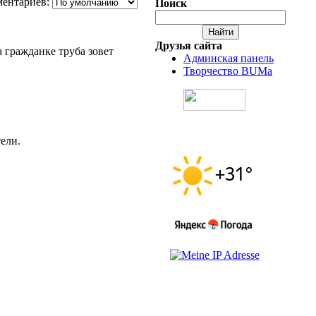
ентариев:
Поиск
Друзья сайта
а гражданке труба зовет
Админская панель
Творчество BUMa
ели.