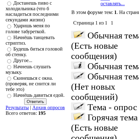
Достанешь пиво с
оставлять...
холодильника (что б
В этом форуме тем:
1
. На стра
насладиться последними
секундами жизни)
Страница
1
из
1
1
Ударишь меня по
голове табуреткой.
Обычная тем
Начнёшь танцевать
стриптиз.
(Есть новые
Будешь биться головой
сообщения)
об стенку.
Другое...
Обычная тем
Начнешь слушать
музыку.
Обычная тем
Скинешься с окна.
(проверяя, не снится ли
(Нет новых
тебе это)
сообщений)
Начнёшь давиться едой.
Тема - опрос
Результаты
|
Архив опросов
Всего ответов:
195
Горячая тема
(Есть новые
сообщения)