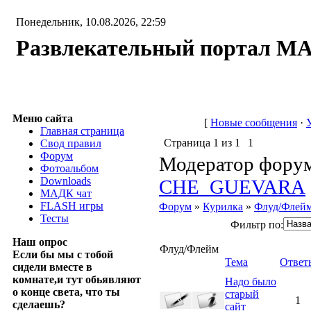
Понедельник, 10.08.2026, 22:59
Развлекательный портал М
Меню сайта
[
Новые сообщения
·
Главная страница
Страница
1
из
1
1
Свод правил
Форум
Модератор форум
Фотоальбом
Downloads
CHE_GUEVARA
МАДК чат
FLASH игры
Форум
»
Курилка
»
Флуд/Флей
Тесты
Фильтр по:
Наш опрос
Флуд/Флейм
Если бы мы с тобой
Тема
Ответ
сидели вместе в
комнате,и тут обьявляют
Надо было
о конце света, что ты
старый
1
сделаешь?
сайт