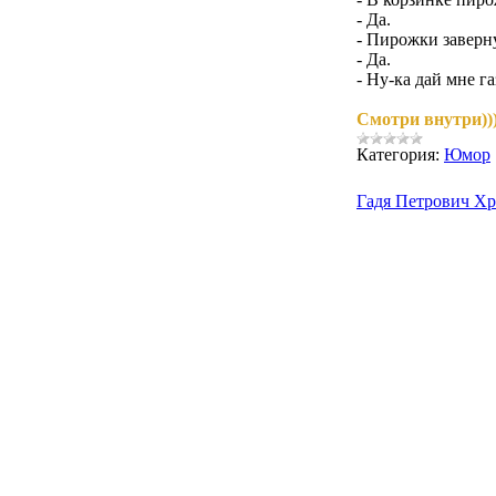
- Да.
- Пирожки заверну
- Да.
- Ну-ка дай мне газ
Смотри внутри)))
Категория:
Юмор
Гадя Петрович Хр