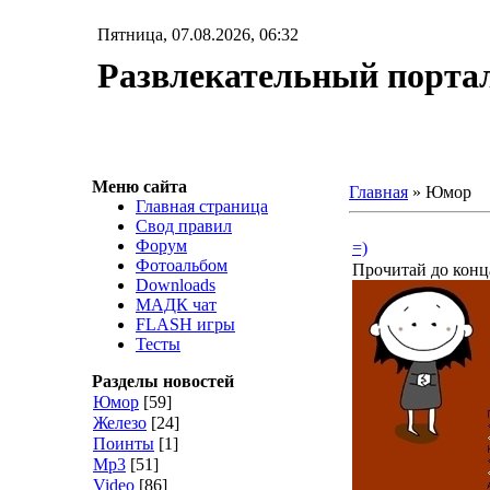
Пятница, 07.08.2026, 06:32
Развлекательный порт
Меню сайта
Главная
»
Юмор
Главная страница
Свод правил
Форум
=)
Фотоальбом
Прочитай до конца
Downloads
МАДК чат
FLASH игры
Тесты
Разделы новостей
Юмор
[59]
Железо
[24]
Поинты
[1]
Мр3
[51]
Video
[86]