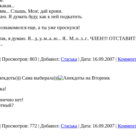
е.
какая...
м... Слышь, Мозг, дай крови.
о. Я думать буду, как к ней подкатить.
познакомился еще, а ты уже проснулся!
к, я думаю. Я.. д..у..м..а..ю... Я.. М..о..з..г.. ЧЛЕH!!! ОТСТАВИТ
..
|
Просмотров:
803
|
Добавил:
Стаська
|
Дата:
16.09.2007
|
Коммент
екдоты))) Сама выбирала)))
ка!
конечно нет!
ертный?
|
Просмотров:
772
|
Добавил:
Стаська
|
Дата:
16.09.2007
|
Коммент