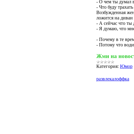
- О чем ты думал
- Что буду трахать
Возбужденная же
ложится на диван 
- А сейчас что ты
- Я думаю, что мне
- Почему в те вр
- Потому что води
Жми на новост
Категория:
Юмор
развлекалоффка