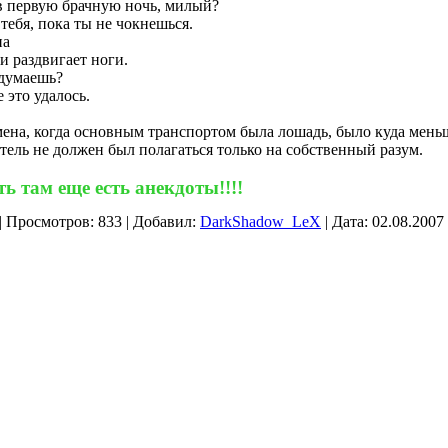
 в первую брачную ночь, милый?
 тебя, пока ты не чокнешься.
на
и раздвигает ноги.
 думаешь?
 это удалось.
емена, когда основным транспортом была лошадь, было куда мень
тель не должен был полагаться только на собственный разум.
ь там еще есть анекдоты!!!!
|
Просмотров:
833
|
Добавил:
DarkShadow_LeX
|
Дата:
02.08.2007