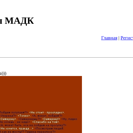
ал МАДК
Главная
|
Регис
)))