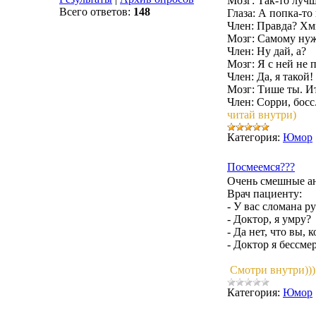
Мозг: Так-то лучш
Всего ответов:
148
Глаза: А попка-то 
Член: Правда? Хмм
Мозг: Самому нужн
Член: Hу дай, а?
Мозг: Я с ней не 
Член: Да, я такой!
Мозг: Тише ты. Ита
Член: Сорри, босс.
читай внутри)
Категория:
Юмор
Посмеемся???
Очень смешные ан
Врач пациенту:
- У вас сломана ру
- Доктор, я умру?
- Да нет, что вы, 
- Доктор я бессм
Смотри внутри)))
Категория:
Юмор