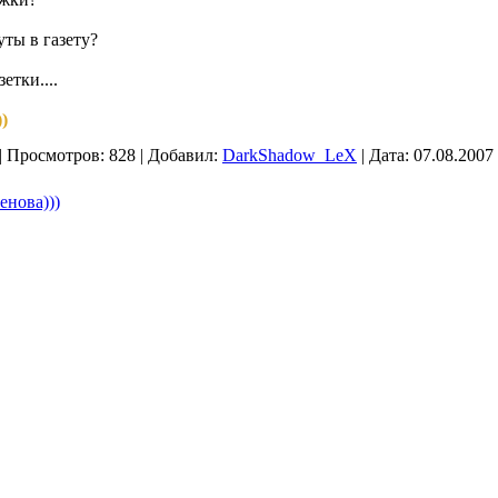
ты в газету?
етки....
)
|
Просмотров:
828
|
Добавил:
DarkShadow_LeX
|
Дата:
07.08.2007
енова)))