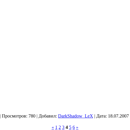
|
Просмотров:
780
|
Добавил:
DarkShadow_LeX
|
Дата:
18.07.2007
«
1
2
3
4
5
6
»