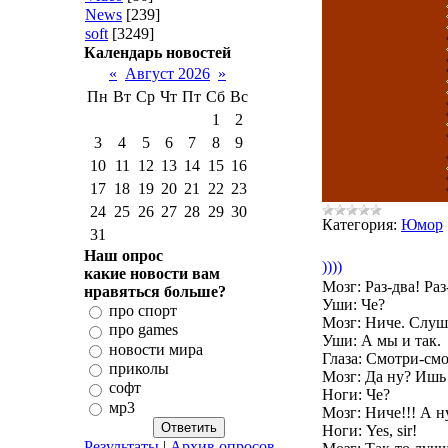
News
[239]
soft
[3249]
Календарь новостей
«
Август 2026
»
Пн
Вт
Ср
Чт
Пт
Сб
Вс
1
2
3
4
5
6
7
8
9
10
11
12
13
14
15
16
17
18
19
20
21
22
23
24
25
26
27
28
29
30
Категория:
Юмор
31
Наш опрос
))))
какие новости вам
Мозг: Раз-два! Раз
нравяться больше?
Уши: Че?
про спорт
Мозг: Hиче. Слуш
про games
Уши: А мы и так.
новости мира
Глаза: Смотри-смо
приколы
Мозг: Да ну? Ишь
софт
Hоги: Че?
мр3
Мозг: Hиче!!! А н
Hоги: Yes, sir!
Результаты
|
Архив опросов