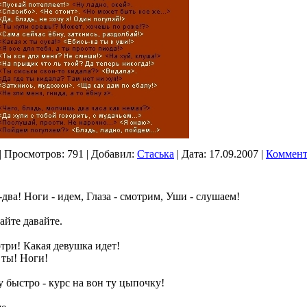
|
Просмотров:
791
|
Добавил:
Стаська
|
Дата:
17.09.2007
|
Коммент
-два! Hоги - идем, Глаза - смотрим, Уши - слушаем!
айте давайте.
три! Какая девушка идет!
 ты! Hоги!
у быстро - курс на вон ту цыпочку!