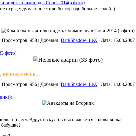
ли видеть олимпиады Сочи-2014(5 фото)
е игры, я думаю посетило бы гораздо больше людей ;)
|
Просмотров:
958
|
Добавил:
DarkShadow_LeX
|
Дата:
15.08.2007
33 фото)
 непожалеешь...
|
Просмотров:
956
|
Добавил:
DarkShadow_LeX
|
Дата:
13.08.2007
ник)))
чка по лесу. Вдруг из кустов высовывается голова волка.
к бабушке?
ожки?