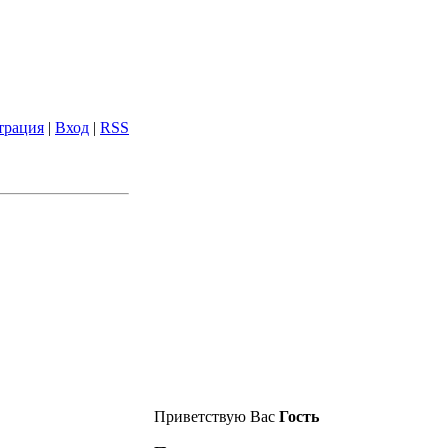
трация
|
Вход
|
RSS
Приветствую Вас
Гость