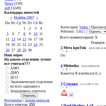
News
[239]
soft
[3249]
Календарь новостей
«
Ноябрь 2007
»
Пн
Вт
Ср
Чт
Пт
Сб
Вс
Категория:
Video
| Просмотр
1
2
3
4
Рейтинг: 5.0/2 |
5
6
7
8
9
10
11
Всего комментариев:
5
12
13
14
15
16
17
18
Порядок 
19
20
21
22
23
24
25
5
Mera kpuTuk
(09.02.2009 16:30
26
27
28
29
30
0
Наш опрос
Oo
На каком отделении лучше
все учиться???
4
Mishutko
(01.05.2008 09:39)
АМО
0
ДМО
Кажется Я влюбился 0_о
ДСО
Экономическое отделение
3
Стаська
(11.11.2007 21:42)
на всех одинакого
0
Затрудняюсь ответить
Результаты
|
Архив опросов
Всего ответов:
255
2
DarkShadow_LeX