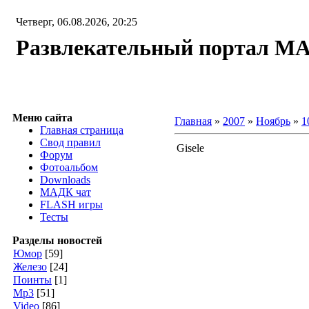
Четверг, 06.08.2026, 20:25
Развлекательный портал М
Меню сайта
Главная
»
2007
»
Ноябрь
»
1
Главная страница
Свод правил
Gisele
Форум
Фотоальбом
Downloads
МАДК чат
FLASH игры
Тесты
Разделы новостей
Юмор
[59]
Железо
[24]
Поинты
[1]
Мр3
[51]
Video
[86]