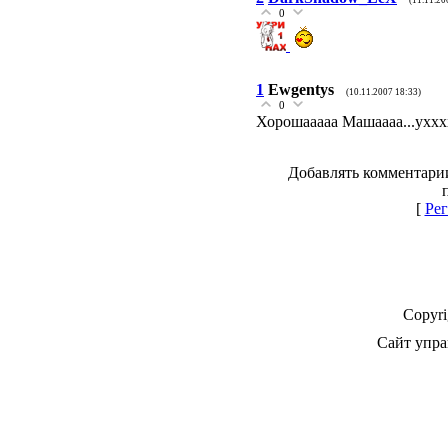
(11.11.20
0
1
Ewgentys
(10.11.2007 18:33)
0
Хорошааааа Машаааа...уххх
Добавлять комментарии
[
Рег
Copyr
Сайт упра