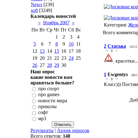
News
[239]
soft
[3249]
Календарь новостей
«
Ноябрь 2007
»
Категория:
Жел
Пн
Вт
Ср
Чт
Пт
Сб
Вс
Всего коммента
1
2
3
4
5
6
7
8
9
10
11
2
Стаська
(10.11
12
13
14
15
16
17
18
0
19
20
21
22
23
24
25
красотки...
26
27
28
29
30
Наш опрос
1
Ewgentys
(08.1
какие новости вам
0
нравяться больше?
Класс))) Постав
про спорт
про games
Доб
новости мира
приколы
софт
мр3
Результаты
|
Архив опросов
Всего ответов:
148