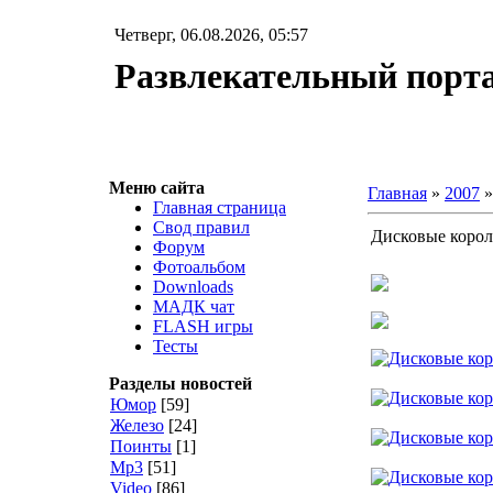
Четверг, 06.08.2026, 05:57
Развлекательный пор
Меню сайта
Главная
»
2007
»
Главная страница
Свод правил
Дисковые корол
Форум
Фотоальбом
Downloads
МАДК чат
FLASH игры
Тесты
Разделы новостей
Юмор
[59]
Железо
[24]
Поинты
[1]
Мр3
[51]
Video
[86]