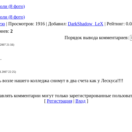
езо
| Просмотров: 1916 | Добавил:
DarkShadow_LeX
| Рейтинг: 0.0
риев:
2
Порядок вывода комментариев:
.2007 21:56)
.
1.2007 22:25)
ь возле нашего колледжа снимут в два счета как у Лескуса!!!!
авлять комментарии могут только зарегистрированные пользоват
[
Регистрация
|
Вход
]