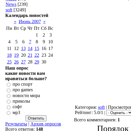
News
[239]
soft
[3249]
Календарь новостей
«
Июнь 2007
»
Пн
Вт
Ср
Чт
Пт
Сб
Вс
1
2
3
4
5
6
7
8
9
10
11
12
13
14
15
16
17
18
19
20
21
22
23
24
25
26
27
28
29
30
Наш опрос
какие новости вам
нравяться больше?
про спорт
про games
новости мира
приколы
софт
Категория:
soft
| Просмотров
мр3
Рейтинг: 5.0/1 |
Всего комментариев:
1
Результаты
|
Архив опросов
Порядок 
Всего ответов:
148