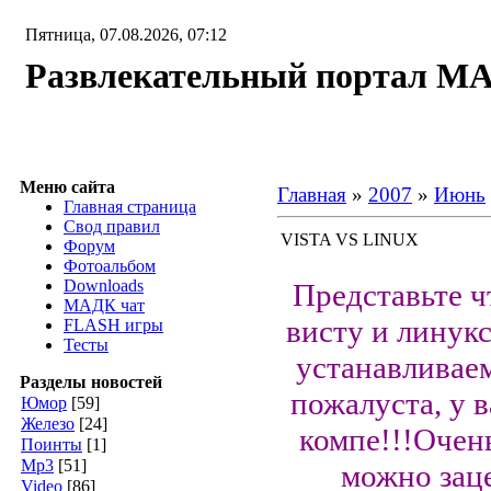
Пятница, 07.08.2026, 07:12
Развлекательный портал М
Меню сайта
Главная
»
2007
»
Июнь
Главная страница
Свод правил
VISTA VS LINUX
Форум
Фотоальбом
Downloads
Представьте 
МАДК чат
висту и линукс
FLASH игры
Тесты
устанавливае
Разделы новостей
пожалуста, у в
Юмор
[59]
Железо
[24]
компе!!!Очен
Поинты
[1]
Мр3
[51]
можно заце
Video
[86]