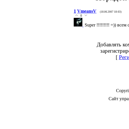
1
VmeansV
(18.06.2007 18:03)
0
Super !!!!!!!!! =)) всем
Добавлять ко
зарегистрир
[
Рег
Copyr
Сайт упра