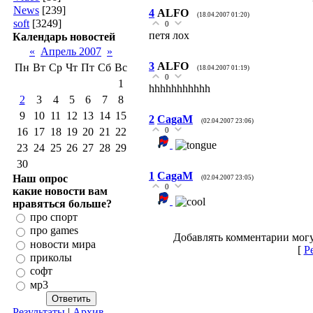
News
[239]
4
ALFO
(18.04.2007 01:20)
soft
[3249]
0
петя лох
Календарь новостей
«
Апрель 2007
»
3
ALFO
Пн
Вт
Ср
Чт
Пт
Сб
Вс
(18.04.2007 01:19)
0
1
hhhhhhhhhhh
2
3
4
5
6
7
8
9
10
11
12
13
14
15
2
CagaM
(02.04.2007 23:06)
16
17
18
19
20
21
22
0
23
24
25
26
27
28
29
30
1
CagaM
Наш опрос
(02.04.2007 23:05)
0
какие новости вам
нравяться больше?
про спорт
про games
Добавлять комментарии могу
новости мира
[
Р
приколы
софт
мр3
Результаты
|
Архив