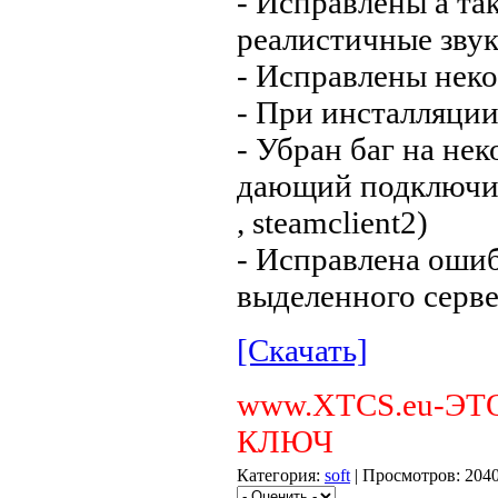
- Исправлены а та
реалистичные зву
- Исправлены неко
- При инсталляци
- Убран баг на не
дающий подключить
, steamclient2)
- Исправлена ошиб
выделенного серве
[Скачать]
www.XTCS.eu-ЭТ
КЛЮЧ
Категория:
soft
| Просмотров: 2040