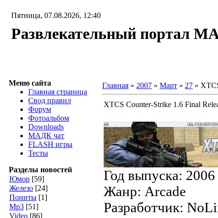
Пятница, 07.08.2026, 12:40
Развлекательный портал М
Меню сайта
Главная
»
2007
»
Март
»
27
» XTCS 
Главная страница
Свод правил
XTCS Counter-Strike 1.6 Final Rele
Форум
Фотоальбом
Downloads
МАДК чат
FLASH игры
Тесты
Разделы новостей
Год выпуска: 2006
Юмор
[59]
Жанр: Arcade
Железо
[24]
Поинты
[1]
Разработчик: NoLim
Мр3
[51]
Video
[86]