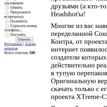
грузовиком
друзьями (а кто-то
Обнять
Headshot'ы!
Предложить
встречаться
Полюбить
Многие из вас нав
Спрасить номер
телефона...
переделанной Count
Погулять
Контра, от проект
Результаты
|
Архив
интернет появилос
опросов
Всего ответов:
296
создатели которых
действительно реа
в тупую перепаков
Оригинальную вер
скачать только с 
проекта XTreme-CS