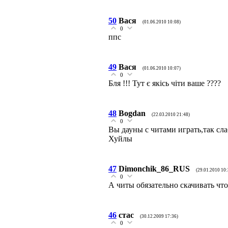
50
Вася
(01.06.2010 10:08)
0
ппс
49
Вася
(01.06.2010 10:07)
0
Бля !!! Тут є якісь чіти ваше ????
48
Bogdan
(22.03.2010 21:48)
0
Вы дауны с читами играть,так сла
Хуйлы
47
Dimonchik_86_RUS
(29.01.2010 10:
0
А читы обязательно скачивать чтоб
46
стас
(30.12.2009 17:36)
0