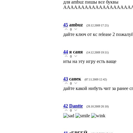
для ambuz пишы все буквы
AAAAAAAAAAAAAAAAAAA
45
ambuz
(20.12.2009 17:21)
0
дайте ключ от кс release 2 пожалу
44
я саня
(14.12.2009 19:51)
0
иты на эту игру есть ваще
43
санек
(07.11.2009 12:42)
0
дайте какой нибуть чит за ранее с
42
Dantte
(26.10.2009 20:10)
0