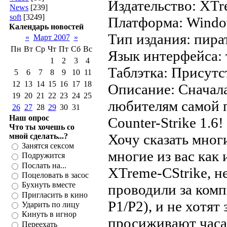
Издательство: XTr
News
[239]
soft
[3249]
Платформа: Wind
Календарь новостей
Тип издания: пира
«
Март 2007
»
Пн
Вт
Ср
Чт
Пт
Сб
Вс
Язык интерфейса: 
1
2
3
4
Таблэтка: Присутс
5
6
7
8
9
10
11
12
13
14
15
16
17
18
Описание: Сначал
19
20
21
22
23
24
25
любителям самой 
26
27
28
29
30
31
Наш опрос
Counter-Strike 1.6!
Что ты хочешь со
Хочу сказать многи
мной сделать...?
Занятся сексом
многие из вас как 
Подружится
Послать на...
XTreme-CStrike, н
Поцеловать в засос
Бухнуть вместе
проводили за комп
Пригласить в кино
P1/P2), и не хотят 
Ударить по лицу
Кинуть в игнор
просиживают часа
Переехать