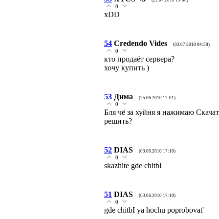
(22.07.2010 19:00)
0
xDD
54
Credendo Vides
(03.07.2010 04:30)
0
кто продаёт сервера?
хочу купить )
53
Дима
(25.06.2010 12:01)
0
Бля чё за хуйня я нажимаю Скача
решить?
52
DIAS
(03.06.2010 17:10)
0
skazhite gde chitbI
51
DIAS
(03.06.2010 17:10)
0
gde chitbI ya hochu poprobovat'