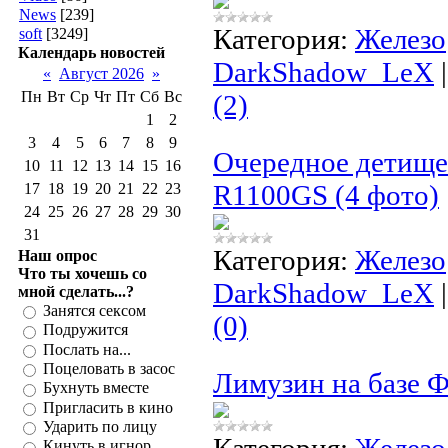
News
[239]
Категория:
Железо
soft
[3249]
Календарь новостей
DarkShadow_LeX
«
Август 2026
»
Пн
Вт
Ср
Чт
Пт
Сб
Вс
(2)
1
2
3
4
5
6
7
8
9
Очередное детище
10
11
12
13
14
15
16
R1100GS (4 фото)
17
18
19
20
21
22
23
24
25
26
27
28
29
30
31
Категория:
Железо
Наш опрос
Что ты хочешь со
DarkShadow_LeX
мной сделать...?
Занятся сексом
(0)
Подружится
Послать на...
Поцеловать в засос
Лимузин на базе Ф
Бухнуть вместе
Пригласить в кино
Ударить по лицу
Кинуть в игнор