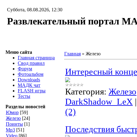
Суббота, 08.08.2026, 12:30
Развлекательный портал М
Меню сайта
Главная
»
Железо
Главная страница
Свод правил
Форум
Интересный концеп
Фотоальбом
Downloads
МАДК чат
Категория:
Железо
FLASH игры
Тесты
DarkShadow_LeX
Разделы новостей
(2)
Юмор
[59]
Железо
[24]
Поинты
[1]
Последствия быстр
Мр3
[51]
Video
[86]